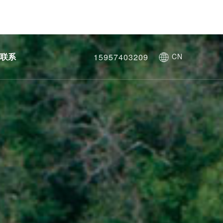
联系
15957403209
CN